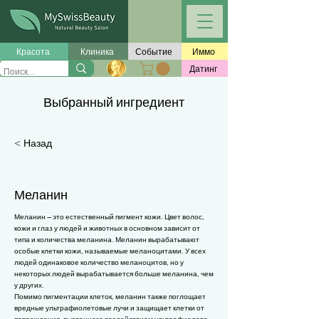
Γ
Красота
Клиника
Событие
Иммо
Датинг
Выбранный ингредиент
< Назад
Меланин
Меланин — это естественный пигмент кожи. Цвет волос,
кожи и глаз у людей и животных в основном зависит от
типа и количества меланина. Меланин вырабатывают
особые клетки кожи, называемые меланоцитами. У всех
людей одинаковое количество меланоцитов, но у
некоторых людей вырабатывается больше меланина, чем
у других.
Помимо пигментации клеток, меланин также поглощает
вредные ультрафиолетовые лучи и защищает клетки от