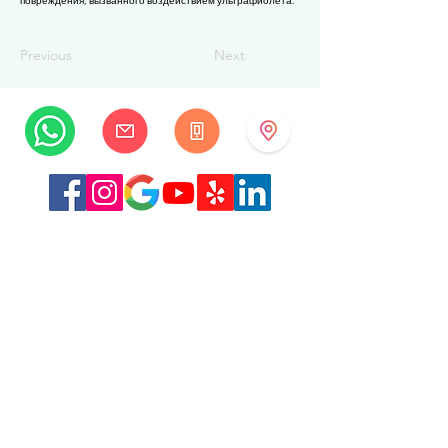
повреждения, вызванного воздействием ультрафиолета.
Previous
Next
MySwissBeauty
Albrecht-Haller-Strasse 14
2502 Биль/Бьенн
Швейцария
+41 32 322 7781
info@myswissbeauty.com
©2026 MySwissBeauty совместно с Wix.com
Ссылка:
MySwissBeauty Professional Services, участник
WIX
Ссылка на нашу
политику
конфиденциальности/GDPR