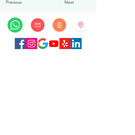
Previous
Next
MySwissBeauty
Albrecht-Haller-Strasse 14
2502 Биль/Бьенн
Швейцария
+41 32 322 7781
info@myswissbeauty.com
©2026 MySwissBeauty совместно с Wix.com
Ссылка:
MySwissBeauty Professional Services, участник
WIX
Ссылка на нашу
политику
конфиденциальности/GDPR
Данный веб-сайт соответствует требованиям HIPAA.