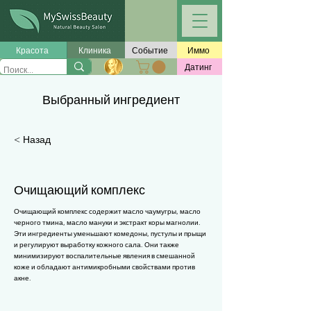
Γ
Красота
Клиника
Событие
Иммо
Датинг
Выбранный ингредиент
< Назад
Очищающий комплекс
Очищающий комплекс содержит масло чаумугры, масло
черного тмина, масло мануки и экстракт коры магнолии.
Эти ингредиенты уменьшают комедоны, пустулы и прыщи
и регулируют выработку кожного сала. Они также
минимизируют воспалительные явления в смешанной
коже и обладают антимикробными свойствами против
акне.