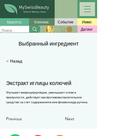
Γ
Красота
Клиника
Событие
Иммо
Датинг
Выбранный ингредиент
< Назад
Экстракт иглицы колючей
Улучшает микроциркуляцию, уменьшает отеки и
припухлости, действует как противовоспалительное
средство за счет содержания в нем флавоноида рутина.
Previous
Next