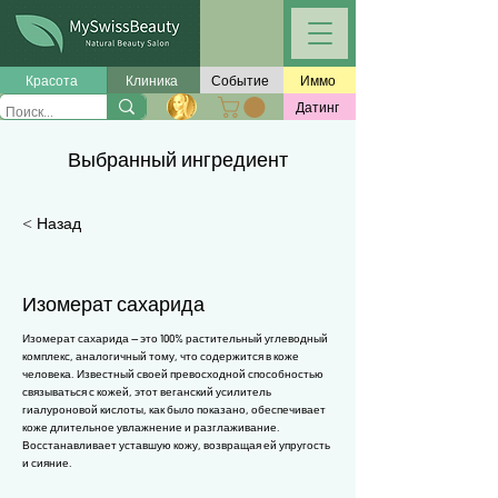
Γ
Красота
Клиника
Событие
Иммо
Датинг
Выбранный ингредиент
< Назад
Изомерат сахарида
Изомерат сахарида — это 100% растительный углеводный
комплекс, аналогичный тому, что содержится в коже
человека. Известный своей превосходной способностью
связываться с кожей, этот веганский усилитель
гиалуроновой кислоты,
как было показано, обеспечивает
коже длительное увлажнение и разглаживание.
Восстанавливает уставшую кожу, возвращая ей упругость
и сияние.