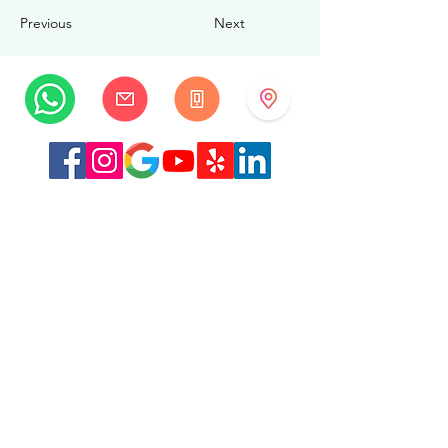
Previous
Next
MySwissBeauty
Albrecht-Haller-Strasse 14
2502 Биль/Бьенн
Швейцария
+41 32 322 7781
info@myswissbeauty.com
©2026 MySwissBeauty совместно с Wix.com
Ссылка:
MySwissBeauty Professional Services, участник
WIX
Ссылка на нашу
политику
конфиденциальности/GDPR
Данный веб-сайт соответствует требованиям HIPAA.