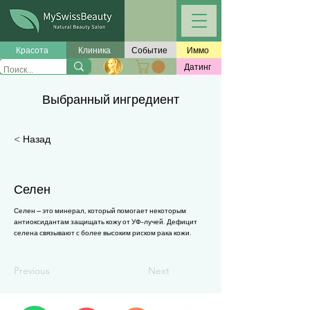
Γ
Красота
Клиника
Событие
Иммо
Датинг
Выбранный ингредиент
< Назад
Селен
Селен — это минерал, который помогает некоторым
антиоксидантам защищать кожу от УФ-лучей. Дефицит
селена связывают с более высоким риском рака кожи.
Previous
Next