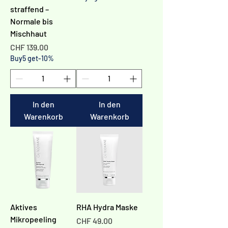
straffend –
Normale bis
Mischhaut
Preis
CHF 139.00
Buy5 get-10%
In den
In den
Warenkorb
Warenkorb
Aktives
RHA Hydra Maske
Mikropeeling
Preis
CHF 49.00