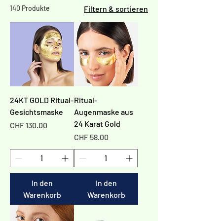
140 Produkte
Filtern & sortieren
24KT GOLD Ritual-
Ritual-
Gesichtsmaske
Augenmaske aus
24 Karat Gold
Preis
CHF 130.00
Preis
CHF 58.00
In den
In den
Warenkorb
Warenkorb