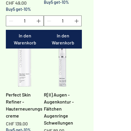
Preis
Buy5 get-10%
CHF 49.00
Buy5 get-10%
In den
In den
Warenkorb
Warenkorb
Perfect Skin
R[II] Augen -
Refiner -
Augenkontur -
Hauterneuerungs
Fältchen
creme
Augenringe
Schwellungen
Preis
CHF 139.00
Buy5 get-10%
Preis
CHF 89.00