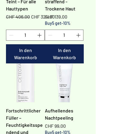
Teint – Für alle
straffend -
Hauttypen
Trockene Haut
Standardpreis
Sale-Preis
Preis
CHF 406.00
CHF 324.80
CHF 139.00
Buy5 get-10%
In den
In den
Warenkorb
Warenkorb
Fortschrittlicher
Aufhellendes
Füller –
Nachtpeeling
Feuchtigkeitsspe
Preis
CHF 99.00
ndend und
Buy5 get-10%