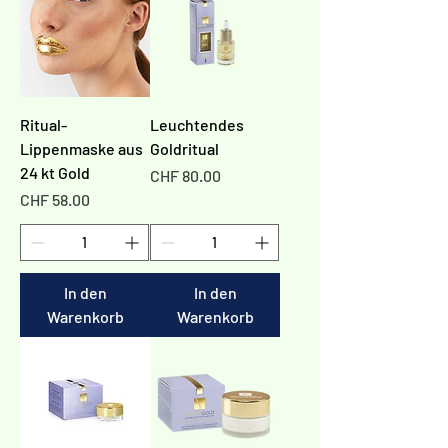
Ritual-
Leuchtendes
Lippenmaske aus
Goldritual
24 kt Gold
Preis
CHF 80.00
Preis
CHF 58.00
In den
In den
Warenkorb
Warenkorb