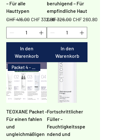
– Für alle
beruhigend – Für
Hauttypen
empfindliche Haut
Standardpreis
Sale-Preis
Standardpreis
Sale-Preis
CHF 416.00
CHF 332.80
CHF 326.00
CHF 260.80
In den
In den
Warenkorb
Warenkorb
Packet 4 - 20%
TEOXANE Packet -
Fortschrittlicher
Für einen fahlen
Füller -
und
Feuchtigkeitsspe
ungleichmäßigen
ndend und