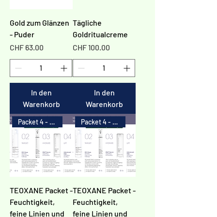
Gold zum Glänzen
Tägliche
- Puder
Goldritualcreme
Preis
Preis
CHF 63.00
CHF 100.00
In den
In den
Warenkorb
Warenkorb
Packet 4 - 20%
Packet 4 - 20%
TEOXANE Packet -
TEOXANE Packet -
Feuchtigkeit,
Feuchtigkeit,
feine Linien und
feine Linien und