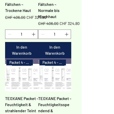
Γ
Fältchen –
Fältchen –
Trockene Haut
Normale bis
Mischhaut
Standardpreis
Sale-Preis
CHF 406.00
CHF 324.80
Standardpreis
Sale-Preis
CHF 406.00
CHF 324.80
In den
In den
Warenkorb
Warenkorb
Packet 4 - 20%
Packet 4 - 20%
TEOXANE Packet -
TEOXANE Packet -
Feuchtigkeit &
Feuchtigkeitsspe
strahlender Teint
ndend &