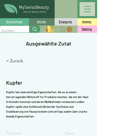
Γ
Schönheit
Klinik
Ereignis
Immo
Dating
Ausgewählte Zutat
< Zurück
Kupfer
Kupfer hat zwei wichtige Eigenschaften, die es zu einem
hervorragenden Wirkstoff für Produkte machen, die mit der Haut
in Kontakt kommen und deren Wohlbefinden verbessern sollen.
Kupfer spielt eine Schlüsselrolle bei der Synthese und
Stabilisierung von
Hautproteinen
und verfügt zudem über starke
biozide Eigenschaften.
Previous
Next