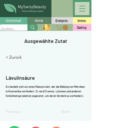
Γ
Schönheit
Klinik
Ereignis
Immo
Dating
Ausgewählte Zutat
< Zurück
Lävulinsäure
Es handelt sich um einen Maisextrakt, der die Bildung von Mikroben
in Kosmetika verhindert. Er wird Cremes, Lotionen und anderen
Schönheitsprodukten zugesetzt, um deren Verderb zu verhindern.
Previous
Next