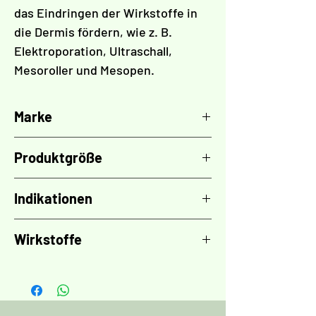
das Eindringen der Wirkstoffe in
die Dermis fördern, wie z. B.
Elektroporation, Ultraschall,
Mesoroller und Mesopen.
Marke
TOSKANI
Produktgröße
5x Fläschchen 10 ml
Indikationen
Seborrhoe Fettgewebe
Wirkstoffe
Akne
Fettige Haut
Arctium lappa Wurzelextrakt
(Klettenwurzel)
,
Salvia officinalis
,
Lamium album Blüte
,
Panthenol