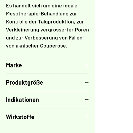
Es handelt sich um eine ideale
Mesotherapie-Behandlung zur
Kontrolle der Talgproduktion, zur
Verkleinerung vergrösserter Poren
und zur Verbesserung von Fällen
von aknischer Couperose.
Marke
TOSKANI
Produktgröße
50 ml
Indikationen
Zu Akne neigende Haut
Wirkstoffe
Follikulitis
Hyperkeratose
Salicylsäure
2 %,
Azelainsäure
14 %
Aknebedingte Couperose