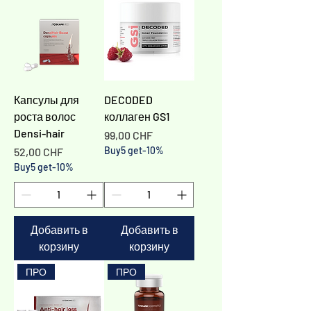
Капсулы для
DECODED
роста волос
коллаген GS1
Densi-hair
Цена
99,00 CHF
Цена
Buy5 get-10%
52,00 CHF
Buy5 get-10%
Добавить в
Добавить в
корзину
корзину
ПРО
ПРО