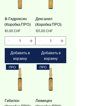
B-Гидроксин
Дексанил
(Коробка ПРО)
(Коробка ПРО)
Цена
Цена
81,00 CHF
101,00 CHF
Добавить в
Добавить в
корзину
корзину
ПРО
ПРО
Гибилон
Люмицен