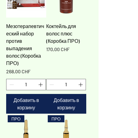
Γ
Мезотерапевтич
Коктейль для
еский набор
волос плюс
против
(Коробка ПРО)
выпадения
Цена
170,00 CHF
волос (Коробка
ПРО)
Цена
268,00 CHF
Добавить в
Добавить в
корзину
корзину
ПРО
ПРО