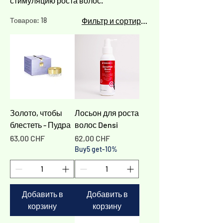
стимуляцию роста волос.
Товаров: 18
Фильтр и сортировка
Золото, чтобы
Лосьон для роста
блестеть - Пудра
волос Densi
Цена
Цена
63,00 CHF
62,00 CHF
Buy5 get-10%
Добавить в
Добавить в
корзину
корзину