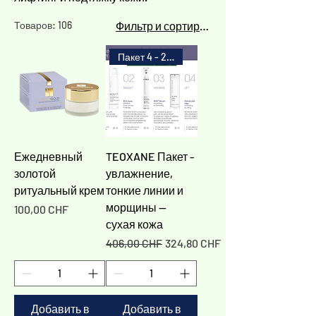
Товаров: 106
Фильтр и сортировка
Пакет 4 - 20%
Ежедневный
TEOXANE Пакет -
золотой
увлажнение,
ритуальный крем
тонкие линии и
морщины —
Цена
100,00 CHF
сухая кожа
Обычная цена
Цена со скидкой
406,00 CHF
324,80 CHF
Добавить в
Добавить в