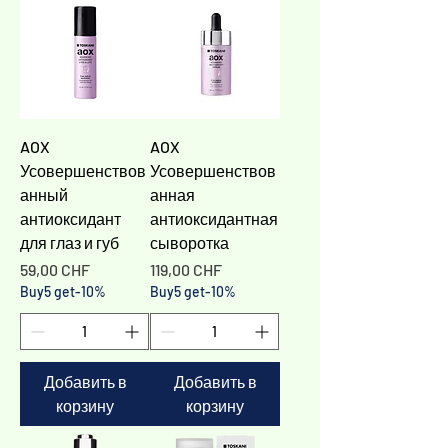
AOX
AOX
Усовершенствов
Усовершенствов
анный
анная
антиоксидант
антиоксидантная
для глаз и губ
сыворотка
Цена
Цена
59,00 CHF
119,00 CHF
Buy5 get-10%
Buy5 get-10%
Добавить в
Добавить в
корзину
корзину