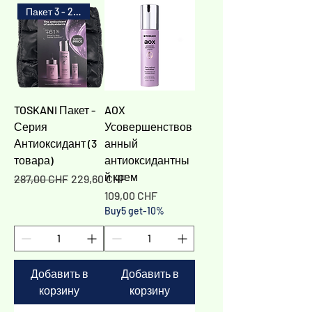
Пакет 3 - 20%
TOSKANI Пакет -
AOX
Серия
Усовершенствов
Антиоксидант (3
анный
товара)
антиоксидантны
й крем
Обычная цена
Цена со скидкой
287,00 CHF
229,60 CHF
Цена
109,00 CHF
Buy5 get-10%
Добавить в
Добавить в
корзину
корзину