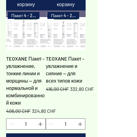
корзину
корзину
Пакет 4 - 20%
Пакет 4 - 20%
TEOXANE Пакет -
TEOXANE Пакет -
увлажнение,
увлажнение и
тонкие линии и
сияние — для
морщины — для
всех типов кожи
нормальной и
Обычная цена
Цена со скидкой
416,00 CHF
332,80 CHF
комбинированно
й кожи
Обычная цена
Цена со скидкой
406,00 CHF
324,80 CHF