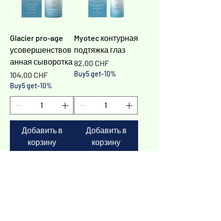
Glacier pro-age
Myotec контурная
усовершенствов
подтяжка глаз
анная сыворотка
Цена
82,00 CHF
Цена
Buy5 get-10%
104,00 CHF
Buy5 get-10%
Добавить в
Добавить в
корзину
корзину