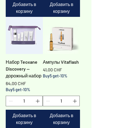
Добавить в
Добавить в
корзину
корзину
Набор Teoxane
Ампулы Vitaflash
Discovery —
Цена
41,00 CHF
дорожный набор
Buy5 get-10%
Цена
64,00 CHF
Buy5 get-10%
Добавить в
Добавить в
корзину
корзину