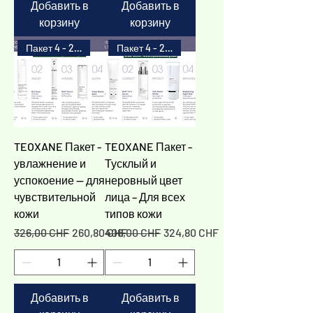
Добавить в
Добавить в
корзину
корзину
Пакет 4 - 20%
Пакет 4 - 20%
TEOXANE Пакет -
TEOXANE Пакет -
увлажнение и
Тусклый и
успокоение — для
неровный цвет
чувствительной
лица – Для всех
кожи
типов кожи
Обычная цена
Цена со скидкой
Обычная цена
Цена со скидкой
326,00 CHF
260,80 CHF
406,00 CHF
324,80 CHF
Добавить в
Добавить в