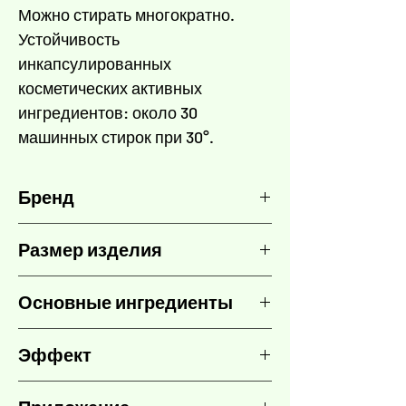
Можно стирать многократно.
Устойчивость
инкапсулированных
косметических активных
ингредиентов: около 30
машинных стирок при 30°.
Бренд
LPG Endermologie
Размер изделия
1 единица - уникальный размер
Основные ингредиенты
Инкапсулированные активные
Эффект
косметические компоненты в тканях:
- Эффект похудения:
форсколин
и
- Уточняет
красные водоросли (Rhodophyta).