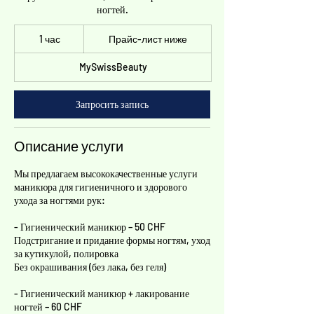
ногтей.
Прайс-
1 час
1
лист
Прайс-лист ниже
ниже
ч
а
MySwissBeauty
Запросить запись
Описание услуги
Мы предлагаем высококачественные услуги
маникюра для гигиеничного и здорового
ухода за ногтями рук:
- Гигиенический маникюр – 50 CHF
Подстригание и придание формы ногтям, уход
за кутикулой, полировка
Без окрашивания (без лака, без геля)
- Гигиенический маникюр + лакирование
ногтей – 60 CHF