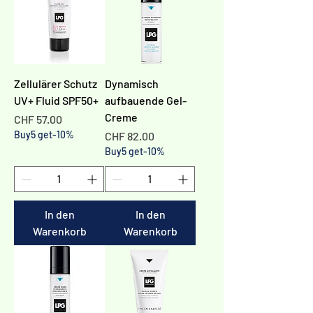
Zellulärer Schutz
Dynamisch
UV+ Fluid SPF50+
aufbauende Gel-
Creme
Preis
CHF 57.00
Buy5 get-10%
Preis
CHF 82.00
Buy5 get-10%
In den
In den
Warenkorb
Warenkorb