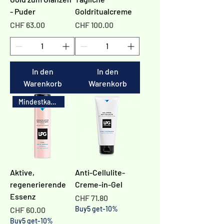
- Puder
Goldritualcreme
Preis
Preis
CHF 63.00
CHF 100.00
In den
In den
Warenkorb
Warenkorb
Mindestkauf 3x
Aktive,
Anti-Cellulite-
regenerierende
Creme-in-Gel
Essenz
Preis
CHF 71.80
Preis
Buy5 get-10%
CHF 60.00
Buy5 get-10%