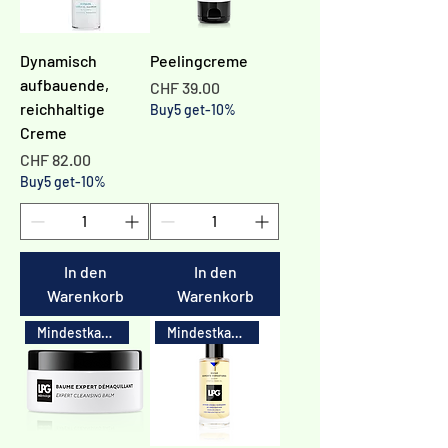
Dynamisch
Peelingcreme
aufbauende,
Preis
CHF 39.00
reichhaltige
Buy5 get-10%
Creme
Preis
CHF 82.00
Buy5 get-10%
In den
In den
Warenkorb
Warenkorb
Mindestkauf 3x
Mindestkauf 3x