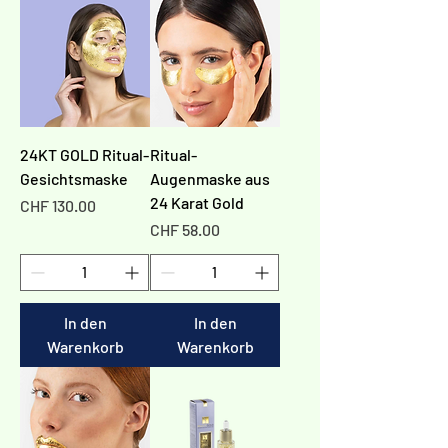
24KT GOLD Ritual-
Ritual-
Gesichtsmaske
Augenmaske aus
24 Karat Gold
Preis
CHF 130.00
Preis
CHF 58.00
In den
In den
Warenkorb
Warenkorb