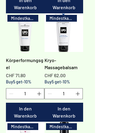
In den
In den
Warenkorb
Warenkorb
Mindestkauf 3x
Mindestkauf 3x
Körperformungsg
Kryo-
el
Massagebalsam
Preis
Preis
CHF 71.80
CHF 62.00
Buy5 get-10%
Buy5 get-10%
In den
In den
Warenkorb
Warenkorb
Mindestkauf 3x
Mindestkauf 3x