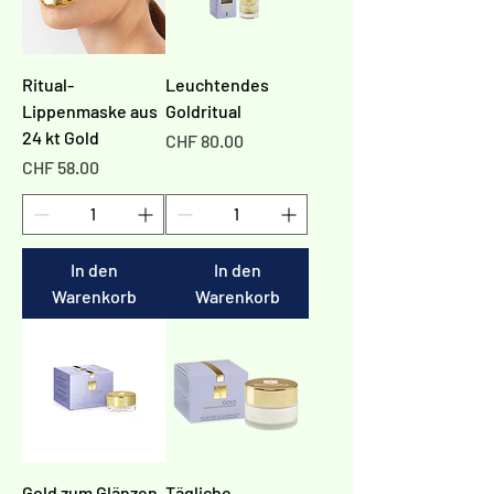
Ritual-
Leuchtendes
Lippenmaske aus
Goldritual
24 kt Gold
Preis
CHF 80.00
Preis
CHF 58.00
In den
In den
Warenkorb
Warenkorb
Gold zum Glänzen
Tägliche