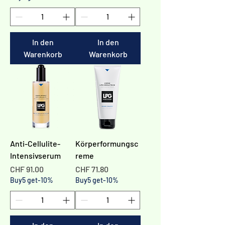
Γ
In den
In den
Warenkorb
Warenkorb
Anti-Cellulite-
Körperformungsc
Intensivserum
reme
Preis
Preis
CHF 91.00
CHF 71.80
Buy5 get-10%
Buy5 get-10%