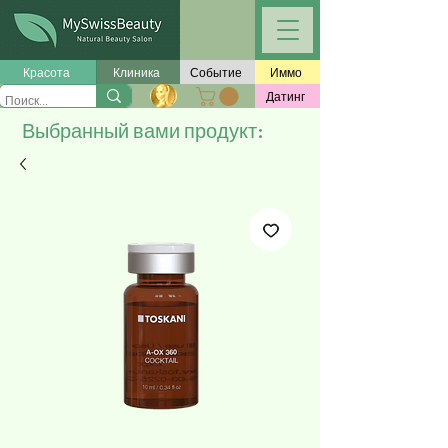
Красота
Клиника
Событие
Иммо
Датинг
Выбранный вами продукт: