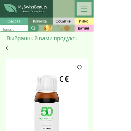
Красота
Клиника
Событие
Иммо
Датинг
Выбранный вами продукт: