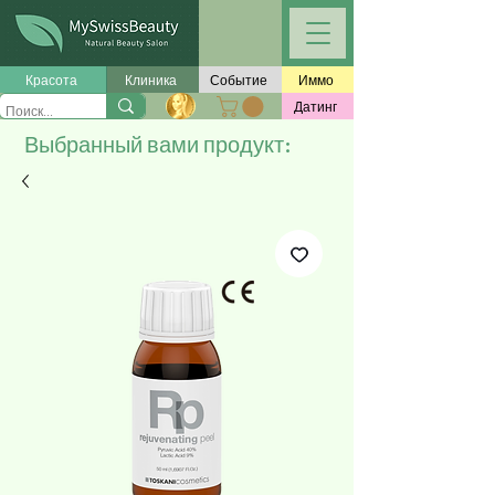
Красота
Клиника
Событие
Иммо
Датинг
Выбранный вами продукт: