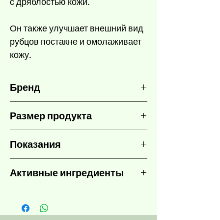
с дряблостью кожи.
Он также улучшает внешний вид
рубцов постакне и омолаживает
кожу.
Бренд
TOSKANI
Размер продукта
50 мл
Показания
Умеренные и глубокие морщины
Активные ингредиенты
Тусклая и дряблая кожа
Шрамы от угревой сыпи
Пировиноградная кислота
40%,
Омертвевшая кожа
Молочная кислота
5%