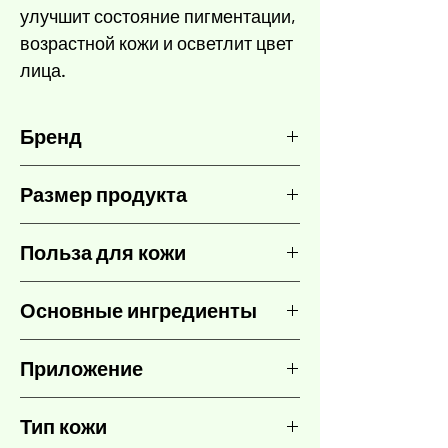
улучшит состояние пигментации,
возрастной кожи и осветлит цвет
лица.
Бренд
TEOXANE
Размер продукта
30 мл
Польза для кожи
- Изучите синергетическое действие
Основные ингредиенты
космецевтических составов TEOXANE
на кожу, что означает видимые и
RHA® УПРУГАЯ ГИАЛУРОНОВАЯ
эффективные преимущества для
Приложение
КИСЛОТА®
кожи
Сохраняет и защищает
Нанесите несколько капель
- Улучшить внешний вид пигментации
увлажненность кожи на длительный
Тип кожи
сыворотки на свежеочищенную кожу.
- Улучшает цвет лица
срок