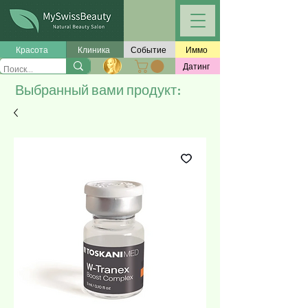
Красота
Клиника
Событие
Иммо
Датинг
Выбранный вами продукт: