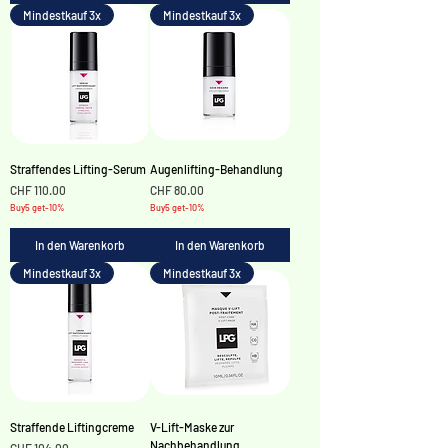
Mindestkauf 3x
Mindestkauf 3x
Straffendes Lifting-Serum
Augenlifting-Behandlung
Preis
Preis
CHF 110.00
CHF 80.00
Buy5 get-10%
Buy5 get-10%
In den Warenkorb
In den Warenkorb
Mindestkauf 3x
Mindestkauf 3x
Straffende Liftingcreme
V-Lift-Maske zur
Nachbehandlung
Preis