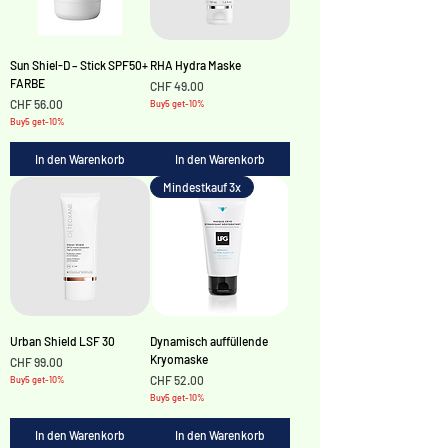
Sun Shiel-D – Stick SPF50+
RHA Hydra Maske
FARBE
Preis
CHF 49.00
Preis
CHF 56.00
Buy5 get-10%
Buy5 get-10%
In den Warenkorb
In den Warenkorb
Mindestkauf 3x
Urban Shield LSF 30
Dynamisch auffüllende
Kryomaske
Preis
CHF 99.00
Preis
CHF 52.00
Buy5 get-10%
Buy5 get-10%
In den Warenkorb
In den Warenkorb