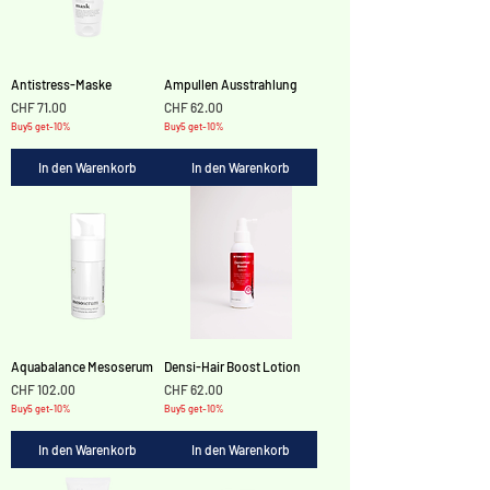
Antistress-Maske
Ampullen Ausstrahlung
Preis
Preis
CHF 71.00
CHF 62.00
Buy5 get-10%
Buy5 get-10%
In den Warenkorb
In den Warenkorb
Aquabalance Mesoserum
Densi-Hair Boost Lotion
Preis
Preis
CHF 102.00
CHF 62.00
Buy5 get-10%
Buy5 get-10%
In den Warenkorb
In den Warenkorb