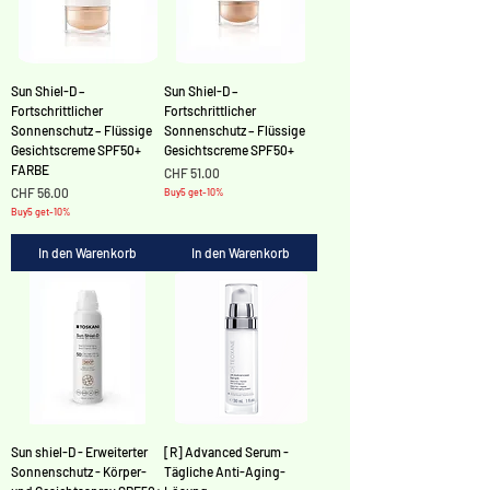
Γ
Sun Shiel-D –
Sun Shiel-D –
Fortschrittlicher
Fortschrittlicher
Sonnenschutz – Flüssige
Sonnenschutz – Flüssige
Gesichtscreme SPF50+
Gesichtscreme SPF50+
FARBE
Preis
CHF 51.00
Preis
CHF 56.00
Buy5 get-10%
Buy5 get-10%
In den Warenkorb
In den Warenkorb
Sun shiel-D - Erweiterter
[R] Advanced Serum -
Sonnenschutz - Körper-
Tägliche Anti-Aging-