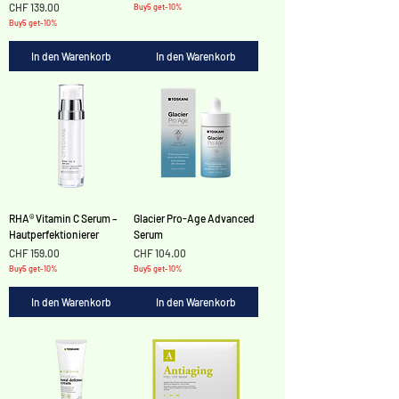
Preis
CHF 139.00
Buy5 get-10%
Buy5 get-10%
In den Warenkorb
In den Warenkorb
RHA® Vitamin C Serum –
Glacier Pro-Age Advanced
Hautperfektionierer
Serum
Preis
Preis
CHF 159.00
CHF 104.00
Buy5 get-10%
Buy5 get-10%
In den Warenkorb
In den Warenkorb