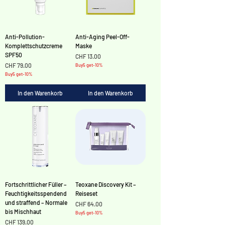
Anti-Pollution-
Anti-Aging Peel-Off-
Komplettschutzcreme
Maske
SPF50
Preis
CHF 13.00
Preis
CHF 79.00
Buy5 get-10%
Buy5 get-10%
In den Warenkorb
In den Warenkorb
Fortschrittlicher Füller –
Teoxane Discovery Kit –
Feuchtigkeitsspendend
Reiseset
und straffend – Normale
Preis
CHF 64.00
bis Mischhaut
Buy5 get-10%
Preis
CHF 139.00