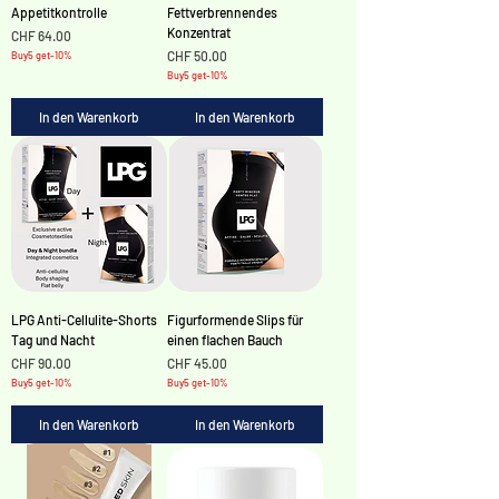
Appetitkontrolle
Fettverbrennendes
Konzentrat
Preis
CHF 64.00
Preis
CHF 50.00
Buy5 get-10%
Buy5 get-10%
In den Warenkorb
In den Warenkorb
LPG Anti-Cellulite-Shorts
Figurformende Slips für
Tag und Nacht
einen flachen Bauch
Preis
Preis
CHF 90.00
CHF 45.00
Buy5 get-10%
Buy5 get-10%
In den Warenkorb
In den Warenkorb