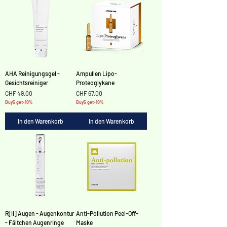
AHA Reinigungsgel -
Ampullen Lipo-
Gesichtsreiniger
Proteoglykane
Preis
Preis
CHF 49.00
CHF 67.00
Buy5 get-10%
Buy5 get-10%
In den Warenkorb
In den Warenkorb
R[II] Augen - Augenkontur
Anti-Pollution Peel-Off-
- Fältchen Augenringe
Maske