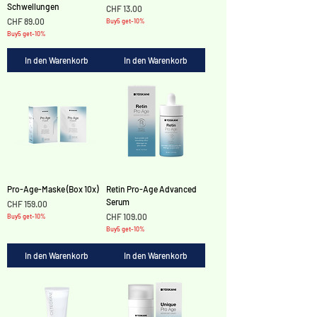
Schwellungen
Preis
CHF 13.00
Preis
CHF 89.00
Buy5 get-10%
Buy5 get-10%
In den Warenkorb
In den Warenkorb
Pro-Age-Maske (Box 10x)
Retin Pro-Age Advanced
Serum
Preis
CHF 159.00
Preis
CHF 109.00
Buy5 get-10%
Buy5 get-10%
In den Warenkorb
In den Warenkorb