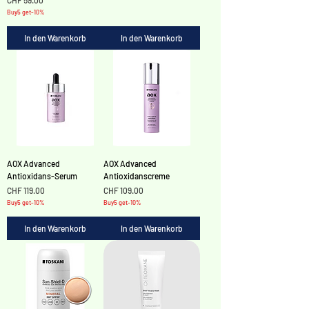
CHF 59.00
Buy5 get-10%
In den Warenkorb
In den Warenkorb
AOX Advanced
AOX Advanced
Antioxidans-Serum
Antioxidanscreme
Preis
Preis
CHF 119.00
CHF 109.00
Buy5 get-10%
Buy5 get-10%
In den Warenkorb
In den Warenkorb