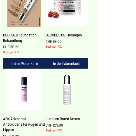
DECODED Foundation
DECODED GS1-Kollagen
Behandlung
Preis
CHF 99.00
Preis
CHF 60.20
Buy5 get-10%
Buy5 get-10%
In den Warenkorb
In den Warenkorb
AOX Advanced
Lumicen Boost Serum
Antioxidans für Augen und
Preis
CHF 129.00
Lippen
Buy5 get-10%
Preis