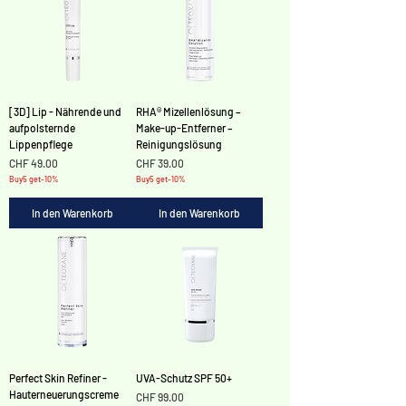
[3D] Lip - Nährende und
RHA® Mizellenlösung –
aufpolsternde
Make-up-Entferner –
Lippenpflege
Reinigungslösung
Preis
Preis
CHF 49.00
CHF 39.00
Buy5 get-10%
Buy5 get-10%
In den Warenkorb
In den Warenkorb
Perfect Skin Refiner -
UVA-Schutz SPF 50+
Hauterneuerungscreme
Preis
CHF 99.00